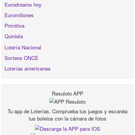
Eurodreams hoy
Euromillones
Primitiva
Quiniela
Lotería Nacional
Sorteos ONCE
Loterías americanas
Resuloto APP
Tu app de Loterías. Comprueba tus juegos y escanéa
tus boletos con la cámara de fotos