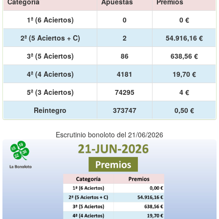
Categoría
Apuestas
Premios
1ª (6 Aciertos)
0
0 €
2ª (5 Aciertos + C)
2
54.916,16 €
3ª (5 Aciertos)
86
638,56 €
4ª (4 Aciertos)
4181
19,70 €
5ª (3 Aciertos)
74295
4 €
Reintegro
373747
0,50 €
Escrutinio bonoloto del 21/06/2026