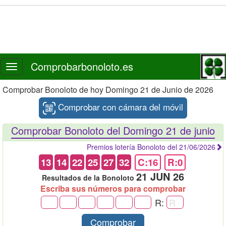
Comprobarbonoloto.es
Toggle
navigation
Comprobar Bonoloto de hoy Domingo 21 de Junio de 2026
Comprobar con cámara del móvil
Comprobar Bonoloto del Domingo 21 de junio
Premios lotería Bonoloto del 21/06/2026
13
14
22
25
27
32
C:16
R:0
21 JUN 26
Resultados de la Bonoloto
Escriba sus números para comprobar
R:
Comprobar