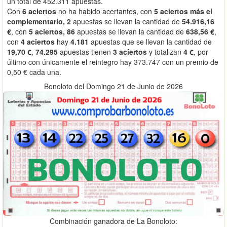
un total de 452.311 apuestas.
Con
6 aciertos
no ha habido acertantes, con
5 aciertos más el
complementario, 2
apuestas se llevan la cantidad de
54.916,16
€
, con
5 aciertos, 86
apuestas se llevan la cantidad de
638,56 €
,
con
4 aciertos
hay
4.181
apuestas que se llevan la cantidad de
19,70 €
,
74.295
apuestas tienen
3 aciertos
y totalizan
4 €
, por
último con únicamente el reintegro hay 373.747 con un premio de
0,50 € cada una.
Bonoloto del Domingo 21 de Junio de 2026
Combinación ganadora de La Bonoloto: