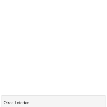
Otras Loterías