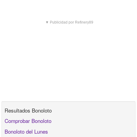
▼ Publicidad por Refinery89
Resultados Bonoloto
Comprobar Bonoloto
Bonoloto del Lunes