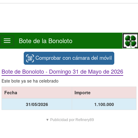
Bote de la Bonoloto
Toggle
navigation
Comprobar con cámara del móvil
Bote de Bonoloto - Domingo 31 de Mayo de 2026
Este bote ya se ha celebrado
Fecha
Importe
31/05/2026
1.100.000
▼ Publicidad por Refinery89