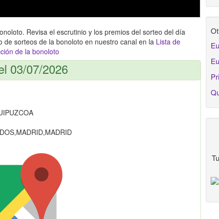
Ot
noloto. Revisa el escrutinio y los premios del sorteo del día
 de sorteos de la bonoloto en nuestro canal en la
Lista de
Eu
ción de la bonoloto
Eu
el 03/07/2026
Pr
Qu
GUIPUZCOA
LADOS,MADRID,MADRID
Tu