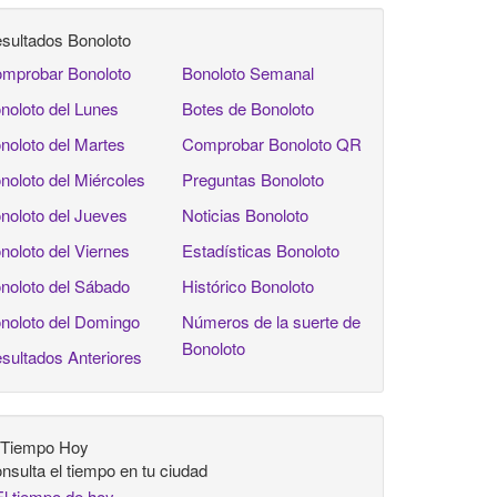
sultados Bonoloto
mprobar Bonoloto
Bonoloto Semanal
noloto del Lunes
Botes de Bonoloto
noloto del Martes
Comprobar Bonoloto QR
noloto del Miércoles
Preguntas Bonoloto
noloto del Jueves
Noticias Bonoloto
noloto del Viernes
Estadísticas Bonoloto
noloto del Sábado
Histórico Bonoloto
noloto del Domingo
Números de la suerte de
Bonoloto
sultados Anteriores
 Tiempo Hoy
nsulta el tiempo en tu ciudad