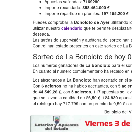
Apuestas validadas:
7169280
Importe recaudado:
358.464.000 €
Importe repartido en premios:
197.155.200 €
Puedes comprobar la
Bonoloto de Ayer
utilizando l
utilizar nuestro
calendario
que te permite desplazart
deseada.
Las taréas de supervisión y auditoría del sorteo han
Control han estado presentes en este sorteo de La B
Sorteo de La Bonoloto de hoy 0
Los números ganadores de
La Bonoloto
para el so
En cuanto al número complementario ha recaido en
Los aficionados a
La Bonoloto
han acertado en el s
Con
6 aciertos
no ha habido acertantes, con
5 acie
de
44.549,28 €
, con
5 aciertos, 117
apuestas se llev
que se llevan la cantidad de
26,50 €
,
124.839
apuest
el reintegro hay 717.799 con un premio de 0,50 € ca
Bonoloto del V