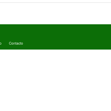
o
Contacto