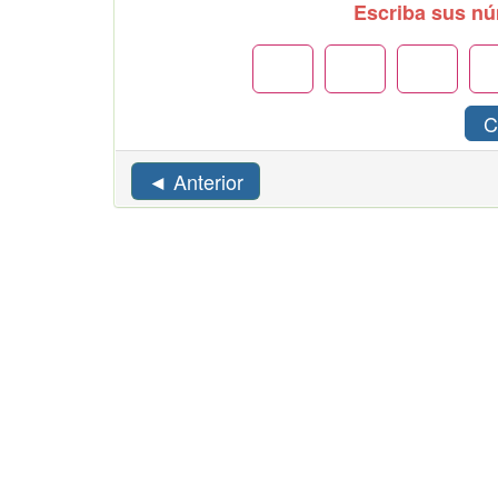
Escriba sus n
C
◄ Anterior