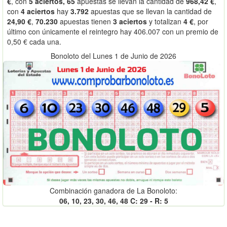
€
, con
5 aciertos, 65
apuestas se llevan la cantidad de
968,42 €
,
con
4 aciertos
hay
3.792
apuestas que se llevan la cantidad de
24,90 €
,
70.230
apuestas tienen
3 aciertos
y totalizan
4 €
, por
último con únicamente el reintegro hay 406.007 con un premio de
0,50 € cada una.
Bonoloto del Lunes 1 de Junio de 2026
Combinación ganadora de La Bonoloto:
06, 10, 23, 30, 46, 48 C: 29 - R: 5