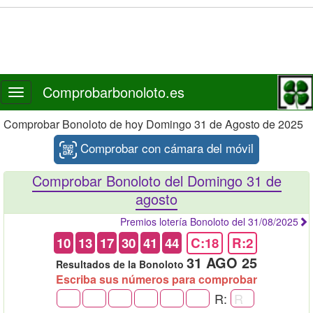
Comprobarbonoloto.es
Toggle
navigation
Comprobar Bonoloto de hoy Domingo 31 de Agosto de 2025
Comprobar con cámara del móvil
Comprobar Bonoloto del Domingo 31 de
agosto
Premios lotería Bonoloto del 31/08/2025
10
13
17
30
41
44
C:18
R:2
31 AGO 25
Resultados de la Bonoloto
Escriba sus números para comprobar
R: