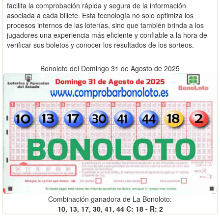
facilita la comprobación rápida y segura de la información
asociada a cada billete. Esta tecnología no solo optimiza los
procesos internos de las loterías, sino que también brinda a los
jugadores una experiencia más eficiente y confiable a la hora de
verificar sus boletos y conocer los resultados de los sorteos.
Bonoloto del Domingo 31 de Agosto de 2025
Combinación ganadora de La Bonoloto:
10, 13, 17, 30, 41, 44 C: 18 - R: 2