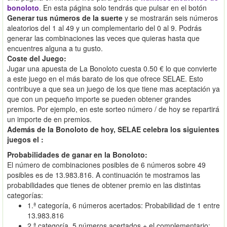
bonoloto
. En esta página solo tendrás que pulsar en el botón
Generar tus números de la suerte
y se mostrarán seis números
aleatorios del 1 al 49 y un complementario del 0 al 9. Podrás
generar las combinaciones las veces que quieras hasta que
encuentres alguna a tu gusto.
Coste del Juego:
Jugar una apuesta de La Bonoloto cuesta 0.50 € lo que convierte
a este juego en el más barato de los que ofrece SELAE. Esto
contribuye a que sea un juego de los que tiene mas aceptación ya
que con un pequeño importe se pueden obtener grandes
premios. Por ejemplo, en este sorteo número / de hoy se repartirá
un importe de en premios.
Además de la Bonoloto de hoy, SELAE celebra los siguientes
juegos el :
Probabilidades de ganar en la Bonoloto:
El número de combinaciones posibles de 6 números sobre 49
posibles es de 13.983.816. A continuación te mostramos las
probabilidades que tienes de obtener premio en las distintas
categorías:
1.ª categoría, 6 números acertados: Probabilidad de 1 entre
13.983.816
2.ª categoría, 5 números acertados + el complementario: