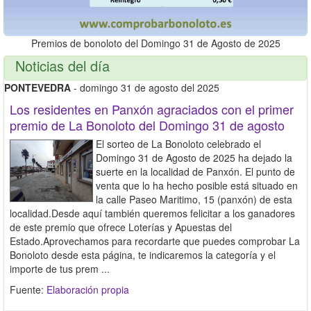
Premios de bonoloto del Domingo 31 de Agosto de 2025
Noticias del día
PONTEVEDRA
- domingo 31 de agosto del 2025
Los residentes en Panxón agraciados con el primer
premio de La Bonoloto del Domingo 31 de agosto
El sorteo de La Bonoloto celebrado el
Domingo 31 de Agosto de 2025 ha dejado la
suerte en la localidad de Panxón. El punto de
venta que lo ha hecho posible está situado en
la calle Paseo Maritimo, 15 (panxón) de esta
localidad.Desde aquí también queremos felicitar a los ganadores
de este premio que ofrece Loterías y Apuestas del
Estado.Aprovechamos para recordarte que puedes comprobar La
Bonoloto desde esta página, te indicaremos la categoría y el
importe de tus prem ...
Fuente:
Elaboración propia