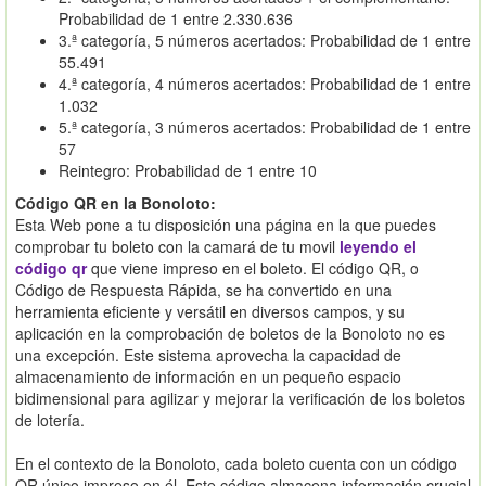
Probabilidad de 1 entre 2.330.636
3.ª categoría, 5 números acertados: Probabilidad de 1 entre
55.491
4.ª categoría, 4 números acertados: Probabilidad de 1 entre
1.032
5.ª categoría, 3 números acertados: Probabilidad de 1 entre
57
Reintegro: Probabilidad de 1 entre 10
Código QR en la Bonoloto:
Esta Web pone a tu disposición una página en la que puedes
comprobar tu boleto con la camará de tu movil
leyendo el
código qr
que viene impreso en el boleto. El código QR, o
Código de Respuesta Rápida, se ha convertido en una
herramienta eficiente y versátil en diversos campos, y su
aplicación en la comprobación de boletos de la Bonoloto no es
una excepción. Este sistema aprovecha la capacidad de
almacenamiento de información en un pequeño espacio
bidimensional para agilizar y mejorar la verificación de los boletos
de lotería.
En el contexto de la Bonoloto, cada boleto cuenta con un código
QR único impreso en él. Este código almacena información crucial