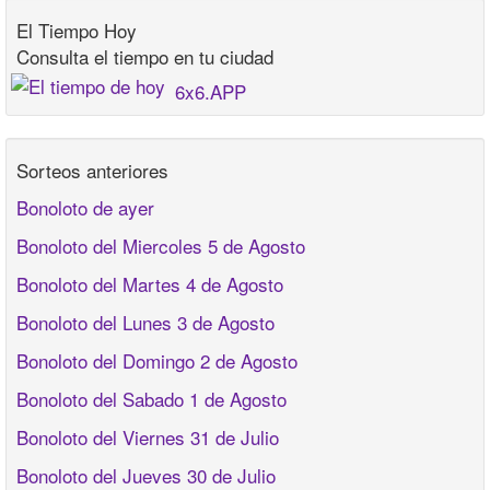
El Tiempo Hoy
Consulta el tiempo en tu ciudad
6x6.APP
Sorteos anteriores
Bonoloto de ayer
Bonoloto del Miercoles 5 de Agosto
Bonoloto del Martes 4 de Agosto
Bonoloto del Lunes 3 de Agosto
Bonoloto del Domingo 2 de Agosto
Bonoloto del Sabado 1 de Agosto
Bonoloto del Viernes 31 de Julio
Bonoloto del Jueves 30 de Julio