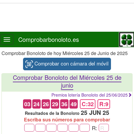
Comprobarbonoloto.es
Toggle
navigation
Comprobar Bonoloto de hoy Miércoles 25 de Junio de 2025
Comprobar con cámara del móvil
Comprobar Bonoloto del Miércoles 25 de
junio
Premios lotería Bonoloto del 25/06/2025
03
24
26
29
36
49
C:32
R:9
25 JUN 25
Resultados de la Bonoloto
Escriba sus números para comprobar
R: