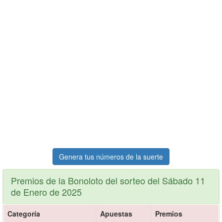
Genera tus números de la suerte
Premios de la Bonoloto del sorteo del Sábado 11
de Enero de 2025
Categoría
Apuestas
Premios