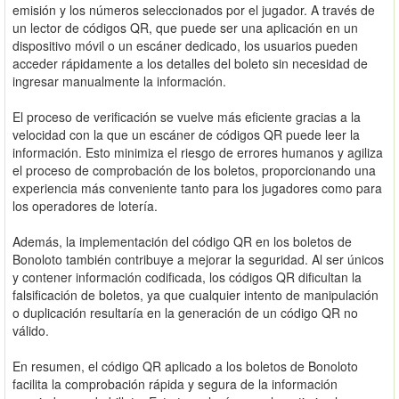
emisión y los números seleccionados por el jugador. A través de
un lector de códigos QR, que puede ser una aplicación en un
dispositivo móvil o un escáner dedicado, los usuarios pueden
acceder rápidamente a los detalles del boleto sin necesidad de
ingresar manualmente la información.
El proceso de verificación se vuelve más eficiente gracias a la
velocidad con la que un escáner de códigos QR puede leer la
información. Esto minimiza el riesgo de errores humanos y agiliza
el proceso de comprobación de los boletos, proporcionando una
experiencia más conveniente tanto para los jugadores como para
los operadores de lotería.
Además, la implementación del código QR en los boletos de
Bonoloto también contribuye a mejorar la seguridad. Al ser únicos
y contener información codificada, los códigos QR dificultan la
falsificación de boletos, ya que cualquier intento de manipulación
o duplicación resultaría en la generación de un código QR no
válido.
En resumen, el código QR aplicado a los boletos de Bonoloto
facilita la comprobación rápida y segura de la información