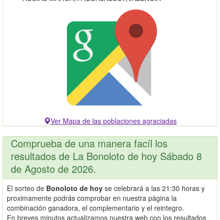
Ver Mapa de las poblaciones agraciadas
Comprueba de una manera facíl los
resultados de La Bonoloto de hoy Sábado 8
de Agosto de 2026.
El sorteo de
Bonoloto de hoy
se celebrará a las 21:30 horas y
proximamente podrás comprobar en nuestra página la
combinación ganadora, el complementario y el reintegro.
En breves minutos actualizamos nuestra web con los resultados