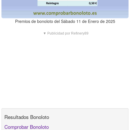
Premios de bonoloto del Sábado 11 de Enero de 2025
▼ Publicidad por Refinery89
Resultados Bonoloto
Comprobar Bonoloto