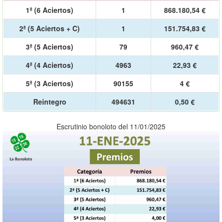
1ª (6 Aciertos)
1
868.180,54 €
2ª (5 Aciertos + C)
1
151.754,83 €
3ª (5 Aciertos)
79
960,47 €
4ª (4 Aciertos)
4963
22,93 €
5ª (3 Aciertos)
90155
4 €
Reintegro
494631
0,50 €
Escrutinio bonoloto del 11/01/2025