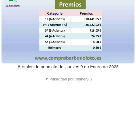
Premios de bonoloto del Jueves 9 de Enero de 2025
▼ Publicidad por Refinery89