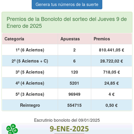
Genera tus números de la suerte
Premios de la Bonoloto del sorteo del Jueves 9 de
Enero de 2025
Categoría
Apuestas
Premios
1ª (6 Aciertos)
2
810.441,05 €
2ª (5 Aciertos + C)
6
28.722,02 €
3ª (5 Aciertos)
120
718,05 €
4ª (4 Aciertos)
5201
24,85 €
5ª (3 Aciertos)
96949
4 €
Reintegro
554715
0,50 €
Escrutinio bonoloto del 09/01/2025