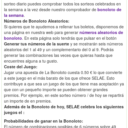
sorteo diario puedes comprobar todos los sorteos celebrados en
la semana a la vez desde nuestro comprobador de
bonoloto de
la semana
.
Números de Bonoloto Aleatorios:
Si quieres que te ayudemos a rellenar tus boletos, disponemos de
una página en nuestra web para generar
números aleatorios de
bonoloto
. En esta página solo tendrás que pulsar en el botón
Generar tus números de la suerte
y se mostrarán seis números
aleatorios del 1 al 49 y un complementario del 0 al 9. Podrás
generar las combinaciones las veces que quieras hasta que
encuentres alguna a tu gusto.
Coste del Juego:
Jugar una apuesta de La Bonoloto cuesta 0.50 € lo que convierte
a este juego en el más barato de los que ofrece SELAE. Esto
contribuye a que sea un juego de los que tiene mas aceptación ya
que con un pequeño importe se pueden obtener grandes
premios. Por ejemplo, en este sorteo número / de hoy se repartirá
un importe de en premios.
Además de la Bonoloto de hoy, SELAE celebra los siguientes
juegos el :
Probabilidades de ganar en la Bonoloto:
El número de combinaciones posibles de 6 números sobre 49