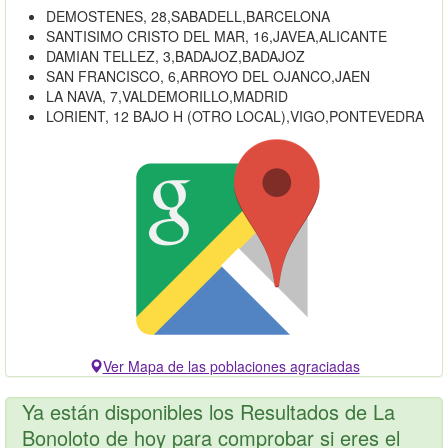
DEMOSTENES, 28,SABADELL,BARCELONA
SANTISIMO CRISTO DEL MAR, 16,JAVEA,ALICANTE
DAMIAN TELLEZ, 3,BADAJOZ,BADAJOZ
SAN FRANCISCO, 6,ARROYO DEL OJANCO,JAEN
LA NAVA, 7,VALDEMORILLO,MADRID
LORIENT, 12 BAJO H (OTRO LOCAL),VIGO,PONTEVEDRA
Ver Mapa de las poblaciones agraciadas
Ya están disponibles los Resultados de La
Bonoloto de hoy para comprobar si eres el