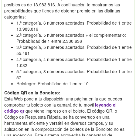
posibles es de 13.983.816. A continuación te mostramos las
probabilidades que tienes de obtener premio en las distintas
categorías:
1.ª categoría, 6 números acertados: Probabilidad de 1 entre
13.983.816
2.ª categoría, 5 números acertados + el complementario:
Probabilidad de 1 entre 2.330.636
3.ª categoría, 5 números acertados: Probabilidad de 1 entre
55.491
4.ª categoría, 4 números acertados: Probabilidad de 1 entre
1.032
5.ª categoría, 3 números acertados: Probabilidad de 1 entre
57
Reintegro: Probabilidad de 1 entre 10
Código QR en la Bonoloto:
Esta Web pone a tu disposición una página en la que puedes
comprobar tu boleto con la camará de tu movil
leyendo el
código qr
que viene impreso en el boleto. El código QR, o
Código de Respuesta Rápida, se ha convertido en una
herramienta eficiente y versátil en diversos campos, y su
aplicación en la comprobación de boletos de la Bonoloto no es
una excepción. Este sistema aprovecha la capacidad de