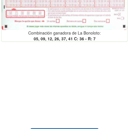
Combinación ganadora de La Bonoloto:
05, 09, 12, 26, 37, 41 C: 36 - R: 7