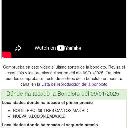
Comprueba en este vídeo el último sorteo de la bonoloto. Revisa el
escrutinio y los premios del sorteo del día 09/01/2025. También
puedes comprobar el resto de sorteos de la bonoloto en nuestro
canal en la
Lista de reproducción de la bonoloto
Dónde ha tocado la Bonoloto del 09/01/2025
Localidades donde ha tocado el primer premio
BOLILLERO, 39,TRES CANTOS,MADRID
NUEVA, 8,LOBÓN,BADAJOZ
Localidades donde ha tocado el segundo premio