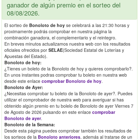
ganador de algún premio en el sorteo del
08/08/2026.
El sorteo de
Bonoloto de hoy
se celebrará a las 21:30 horas y
proximamente podrás comprobar en nuestra página la
combinación ganadora, el complementario y el reintegro.
En breves minutos actualizamos nuestra web con los resultados
oficiales ofrecidos por
SELAE
(Sociedad Estatal de Loterías y
Apuestas del Estado).
Bonoloto de hoy:
¿Tienes un boleto de la Bonoloto de hoy y quieres comprobarlo?.
En unos instantes podras comprobar tu boleto en nuestra web
desde este enlace
comprobar Bonoloto de hoy
.
Bonoloto de Ayer:
¿Necesitas comprobar tu boleto de la Bonoloto de ayer?. Puedes
utilizar el comprobador de nuestra web para averiguar si has
obtenido algún premio en tu bolelo de Bonoloto de ayer Viernes 7
de Agosto de 2026 pulsando en este enlace
comprobar
Bonoloto de ayer
.
Bonoloto de la Semana:
Desde esta página puedes comprobar también los resultados de
los sorteos de la
Bonoloto anteriores
, además al tratarse de un