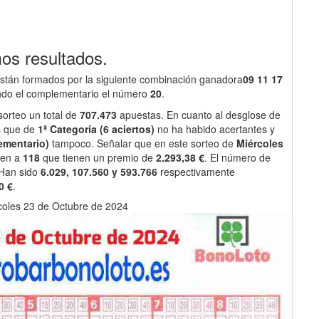
mos resultados.
stán formados por la siguiente combinación ganadora
09 11 17
ndo el complementario el número
20
.
sorteo un total de
707.473
apuestas. En cuanto al desglose de
 que de
1ª Categoría (6 aciertos)
no ha habido acertantes y
ementario)
tampoco. Señalar que en este sorteo de
Miércoles
den a
118
que tienen un premio de
2.293,38 €
. El número de
Han sido
6.029, 107.560 y 593.766
respectivamente
0 €
.
coles 23 de Octubre de 2024