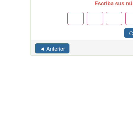
Escriba sus n
C
◄ Anterior