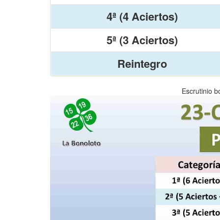
4ª (4 Aciertos)
5ª (3 Aciertos)
Reintegro
Escrutinio b