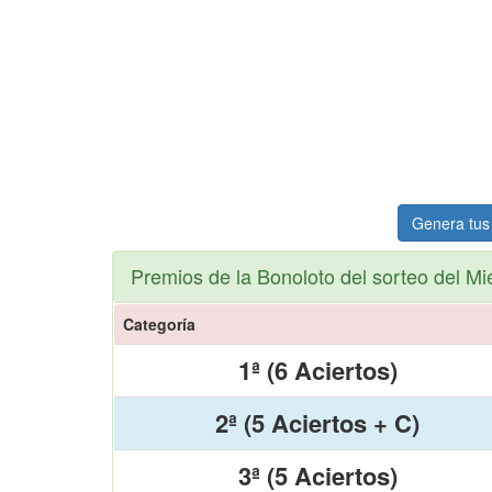
Genera tus
Premios de la Bonoloto del sorteo del M
Categoría
1ª (6 Aciertos)
2ª (5 Aciertos + C)
3ª (5 Aciertos)