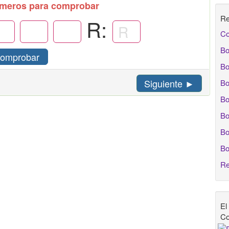
úmeros para comprobar
Re
R:
Co
Bo
omprobar
Bo
Siguiente ►
Bo
Bo
Bo
Bo
Bo
Re
El
Co