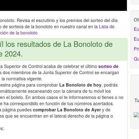
Ot
noloto. Revisa el escrutinio y los premios del sorteo del día
 de sorteos de la bonoloto en nuestro canal en la
Lista de
Eu
ción de la bonoloto
Eu
 los resultados de La Bonoloto de
Pr
e 2024.
Qu
a Superior de Control acaba de celebrar el último
sorteo de
s dos miembros de la Junta Superior de Control se encargan
 la normativa vigente.
nuestra página para comprobar
La Bonoloto de hoy
, podrás
omáticamente escaneando con la cámara de tu móvil los
en el boleto. En ambos casos el te informaremos si tienes o no
Tu
te ha correspondido en función de tus números acertados.
sta página puedes
comprobar La Bonoloto de Ayer
y de
aces que se encuentran en el lateral derecho de la página o
es: