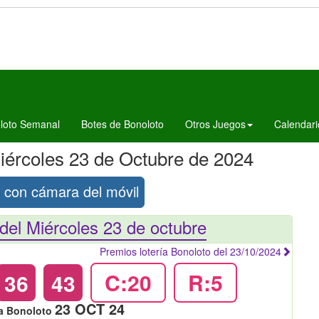
loto Semanal
Botes de Bonoloto
Otros Juegos
Calendari
ércoles 23 de Octubre de 2024
con cámara del móvil
el Miércoles 23 de octubre
Premios lotería Bonoloto del 23/10/2024
36
43
C:20
R:5
23 OCT 24
la Bonoloto