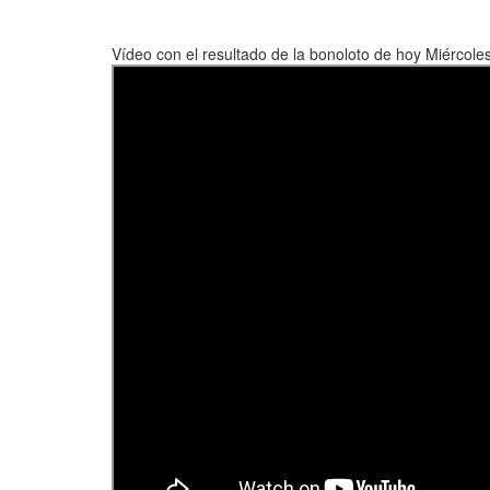
Vídeo con el resultado de la bonoloto de hoy Miércol