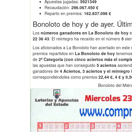
Apuestas jugadas:
5921349
Recaudación:
296.067.450 €
Reparto en premios:
162.837.098 €
Bonoloto de hoy y de ayer. Últi
Los
números ganadores en La Bonoloto de hoy
e
22 36 43
. El reintegro ha recaído en el número
5
sie
Los aficionados a La Bonoloto han acertado en este 
premios repartidos en
La Bonoloto de hoy
tenemos
de
2ª Categoría (con cinco aciertos más el compl
las apuestas que han conseguido
5 aciertos
ascien
ganadores de
4 Aciertos, 3 aciertos y el reintegro
correspondiéndoles como premios
22,44 €, 4 € y 0,5
Bonoloto del Miér