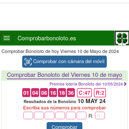
Comprobarbonoloto.es
Toggle
navigation
Comprobar Bonoloto de hoy Viernes 10 de Mayo de 2024
Comprobar con cámara del móvil
Comprobar Bonoloto del Viernes 10 de mayo
Premios lotería Bonoloto del 10/05/2024
01
04
06
16
18
36
C:47
R:2
10 MAY 24
Resultados de la Bonoloto
Escriba sus números para comprobar
R:
Comprobar