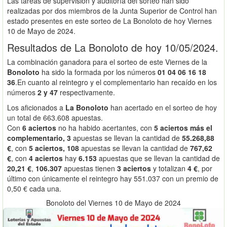
Las taréas de supervisión y auditoría del sorteo han sido
realizadas por dos miembros de la Junta Superior de Control han
estado presentes en este sorteo de La Bonoloto de hoy Viernes
10 de Mayo de 2024.
Resultados de La Bonoloto de hoy 10/05/2024.
La combinación ganadora para el sorteo de este Viernes de la
Bonoloto
ha sido la formada por los números
01 04 06 16 18
36
.En cuanto al reintegro y el complementario han recaído en los
números
2 y 47
respectivamente.
Los aficionados a
La Bonoloto
han acertado en el sorteo de hoy
un total de 663.608 apuestas.
Con
6 aciertos
no ha habido acertantes, con
5 aciertos más el
complementario, 3
apuestas se llevan la cantidad de
55.268,88
€
, con
5 aciertos, 108
apuestas se llevan la cantidad de
767,62
€
, con
4 aciertos
hay
6.153
apuestas que se llevan la cantidad de
20,21 €
,
106.307
apuestas tienen
3 aciertos
y totalizan
4 €
, por
último con únicamente el reintegro hay 551.037 con un premio de
0,50 € cada una.
Bonoloto del Viernes 10 de Mayo de 2024