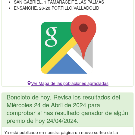
SAN GABRIEL, 1,TAMARACEITE,LAS PALMAS
ENSANCHE, 26-28,PORTILLO,VALLADOLID
Ver Mapa de las poblaciones agraciadas
Bonoloto de hoy. Revisa los resultados del
Miércoles 24 de Abril de 2024 para
comprobar si has resultado ganador de algún
premio de hoy 24/04/2024.
Ya está publicado en nuestra página un nuevo sorteo de La