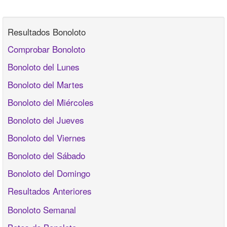
Resultados Bonoloto
Comprobar Bonoloto
Bonoloto del Lunes
Bonoloto del Martes
Bonoloto del Miércoles
Bonoloto del Jueves
Bonoloto del Viernes
Bonoloto del Sábado
Bonoloto del Domingo
Resultados Anteriores
Bonoloto Semanal