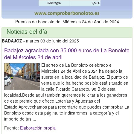
Premios de bonoloto del Miércoles 24 de Abril de 2024
Noticias del día
BADAJOZ
- martes 03 de junio del 2025
Badajoz agraciada con 35.000 euros de La Bonoloto
del Miércoles 24 de abril
El sorteo de La Bonoloto celebrado el
Miércoles 24 de Abril de 2024 ha dejado la
suerte en la localidad de Badajoz. El punto de
venta que lo ha hecho posible está situado en
la calle Ricardo Carapeto, 98 B de esta
localidad.Desde aquí también queremos felicitar a los ganadores
de este premio que ofrece Loterías y Apuestas del
Estado.Aprovechamos para recordarte que puedes comprobar La
Bonoloto desde esta página, te indicaremos la categoría y el
importe de tus ...
Fuente:
Elaboración propia