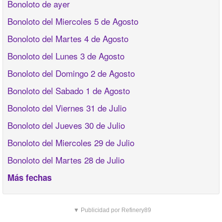
Bonoloto de ayer
Bonoloto del Miercoles 5 de Agosto
Bonoloto del Martes 4 de Agosto
Bonoloto del Lunes 3 de Agosto
Bonoloto del Domingo 2 de Agosto
Bonoloto del Sabado 1 de Agosto
Bonoloto del Viernes 31 de Julio
Bonoloto del Jueves 30 de Julio
Bonoloto del Miercoles 29 de Julio
Bonoloto del Martes 28 de Julio
Más fechas
▼ Publicidad por Refinery89