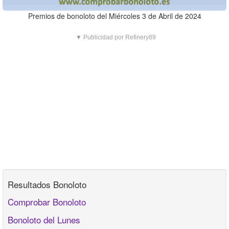
Premios de bonoloto del Miércoles 3 de Abril de 2024
▼ Publicidad por Refinery89
Resultados Bonoloto
Comprobar Bonoloto
Bonoloto del Lunes