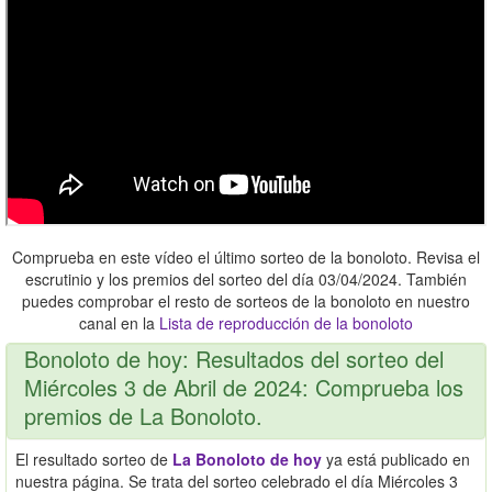
Comprueba en este vídeo el último sorteo de la bonoloto. Revisa el
escrutinio y los premios del sorteo del día 03/04/2024. También
puedes comprobar el resto de sorteos de la bonoloto en nuestro
canal en la
Lista de reproducción de la bonoloto
Bonoloto de hoy: Resultados del sorteo del
Miércoles 3 de Abril de 2024: Comprueba los
premios de La Bonoloto.
El resultado sorteo de
La Bonoloto de hoy
ya está publicado en
nuestra página. Se trata del sorteo celebrado el día Miércoles 3