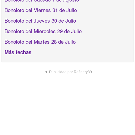
Bonoloto del Viernes 31 de Julio
Bonoloto del Jueves 30 de Julio
Bonoloto del Miercoles 29 de Julio
Bonoloto del Martes 28 de Julio
Más fechas
▼ Publicidad por Refinery89