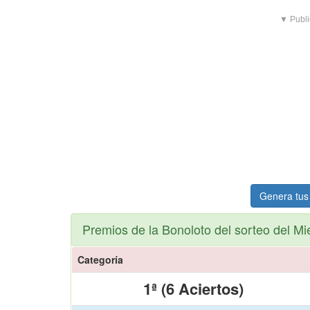
▼ Publi
Genera tus
Premios de la Bonoloto del sorteo del M
Categoría
1ª (6 Aciertos)