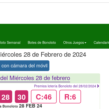
loto Semanal
Botes de Bonoloto
Otros Juegos
Calendari
ércoles 28 de Febrero de 2024
con cámara del móvil
el Miércoles 28 de febrero
Premios lotería Bonoloto del 28/02/2024
28
30
C:46
R:6
28 FEB 24
la Bonoloto