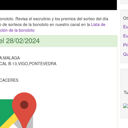
Ot
noloto. Revisa el escrutinio y los premios del sorteo del día
 de sorteos de la bonoloto en nuestro canal en la
Lista de
Eu
ción de la bonoloto
Eu
el 28/02/2024
Pr
Qu
GA,MALAGA
OCAL B-13,VIGO,PONTEVEDRA
,CACERES
Tu