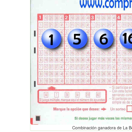
Combinación ganadora de La B