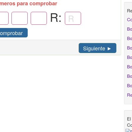
úmeros para comprobar
Re
R:
Co
Bo
omprobar
Bo
Siguiente ►
Bo
Bo
Bo
Bo
Bo
Re
El
Co