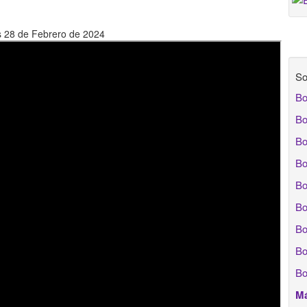
es 28 de Febrero de 2024
So
Bo
Bo
Bo
Bo
Bo
Bo
Bo
Bo
Bo
Má