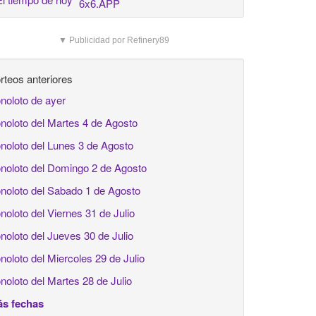
6x6.APP
▼ Publicidad por Refinery89
rteos anteriores
noloto de ayer
noloto del Martes 4 de Agosto
noloto del Lunes 3 de Agosto
noloto del Domingo 2 de Agosto
noloto del Sabado 1 de Agosto
noloto del Viernes 31 de Julio
noloto del Jueves 30 de Julio
noloto del Miercoles 29 de Julio
noloto del Martes 28 de Julio
s fechas