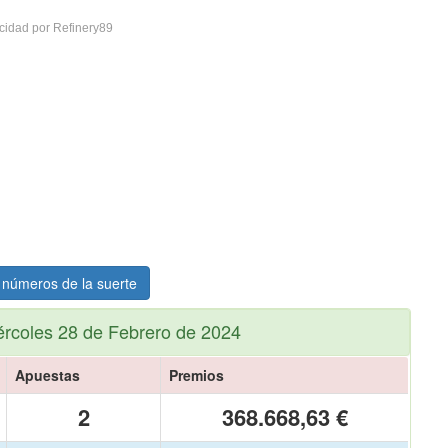
cidad por Refinery89
 números de la suerte
iércoles 28 de Febrero de 2024
Apuestas
Premios
2
368.668,63 €