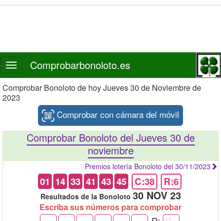
Comprobarbonoloto.es
Toggle
navigation
Comprobar Bonoloto de hoy Jueves 30 de Noviembre de
2023
Comprobar con cámara del móvil
Comprobar Bonoloto del Jueves 30 de
noviembre
Premios lotería Bonoloto del 30/11/2023
01
14
33
41
43
45
C:38
R:6
30 NOV 23
Resultados de la Bonoloto
Escriba sus números para comprobar
R: