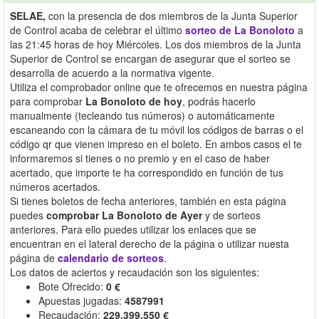
SELAE,
con la presencia de dos miembros de la Junta Superior
de Control acaba de celebrar el último
sorteo de La Bonoloto
a
las 21:45 horas de hoy Miércoles. Los dos miembros de la Junta
Superior de Control se encargan de asegurar que el sorteo se
desarrolla de acuerdo a la normativa vigente.
Utiliza el comprobador online que te ofrecemos en nuestra página
para comprobar
La Bonoloto de hoy
, podrás hacerlo
manualmente (tecleando tus números) o automáticamente
escaneando con la cámara de tu móvil los códigos de barras o el
código qr que vienen impreso en el boleto. En ambos casos el te
informaremos si tienes o no premio y en el caso de haber
acertado, que importe te ha correspondido en función de tus
números acertados.
Si tienes boletos de fecha anteriores, también en esta página
puedes
comprobar La Bonoloto de Ayer
y de sorteos
anteriores. Para ello puedes utilizar los enlaces que se
encuentran en el lateral derecho de la página o utilizar nuesta
página de
calendario de sorteos
.
Los datos de aciertos y recaudación son los siguientes:
Bote Ofrecido:
0 €
Apuestas jugadas:
4587991
Recaudación:
229.399.550 €