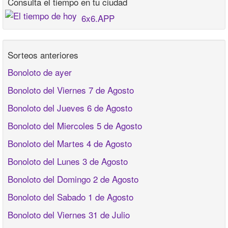
Consulta el tiempo en tu ciudad
6x6.APP
Sorteos anteriores
Bonoloto de ayer
Bonoloto del Viernes 7 de Agosto
Bonoloto del Jueves 6 de Agosto
Bonoloto del Miercoles 5 de Agosto
Bonoloto del Martes 4 de Agosto
Bonoloto del Lunes 3 de Agosto
Bonoloto del Domingo 2 de Agosto
Bonoloto del Sabado 1 de Agosto
Bonoloto del Viernes 31 de Julio