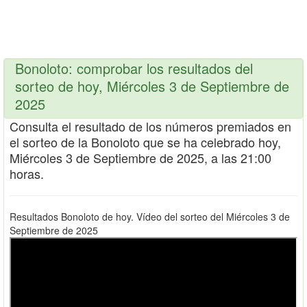
Bonoloto: comprobar los resultados del
sorteo de hoy, Miércoles 3 de Septiembre de
2025
Consulta el resultado de los números premiados en
el sorteo de la Bonoloto que se ha celebrado hoy,
Miércoles 3 de Septiembre de 2025, a las 21:00
horas.
Resultados Bonoloto de hoy. Vídeo del sorteo del Miércoles 3 de
Septiembre de 2025