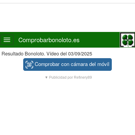
Comprobarbonoloto.es
Toggle
navigation
Resultado Bonoloto. Vídeo del 03/09/2025
Comprobar con cámara del móvil
▼ Publicidad por Refinery89