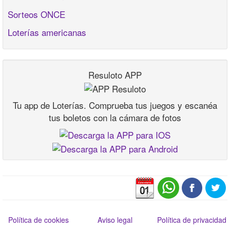
Sorteos ONCE
Loterías americanas
Resuloto APP
Tu app de Loterías. Comprueba tus juegos y escanéa
tus boletos con la cámara de fotos
Política de cookies
Aviso legal
Política de privacidad