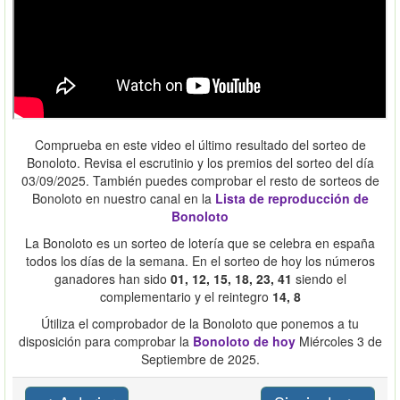
Comprueba en este video el último resultado del sorteo de
Bonoloto. Revisa el escrutinio y los premios del sorteo del día
03/09/2025. También puedes comprobar el resto de sorteos de
Bonoloto en nuestro canal en la
Lista de reproducción de
Bonoloto
La Bonoloto es un sorteo de lotería que se celebra en españa
todos los días de la semana. En el sorteo de hoy los números
ganadores han sido
01, 12, 15, 18, 23, 41
siendo el
complementario y el reintegro
14, 8
Útiliza el comprobador de la Bonoloto que ponemos a tu
disposición para comprobar la
Bonoloto de hoy
Miércoles 3 de
Septiembre de 2025.