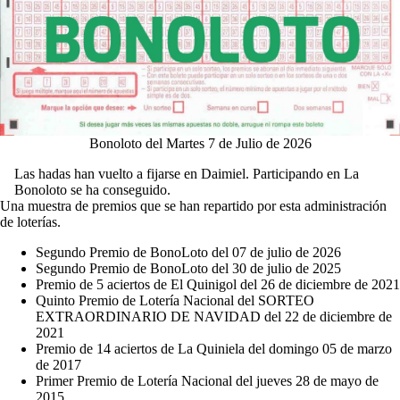
Bonoloto del Martes 7 de Julio de 2026
Las hadas han vuelto a fijarse en Daimiel. Participando en La
Bonoloto se ha conseguido.
Una muestra de premios que se han repartido por esta administración
de loterías.
Segundo Premio de BonoLoto del 07 de julio de 2026
Segundo Premio de BonoLoto del 30 de julio de 2025
Premio de 5 aciertos de El Quinigol del 26 de diciembre de 2021
Quinto Premio de Lotería Nacional del SORTEO
EXTRAORDINARIO DE NAVIDAD del 22 de diciembre de
2021
Premio de 14 aciertos de La Quiniela del domingo 05 de marzo
de 2017
Primer Premio de Lotería Nacional del jueves 28 de mayo de
2015