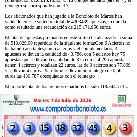
combinación 02,03,15,18,32,45. El complementario para el 4 y el
reintegro se corresponde con el 3
Los aficionados que han jugado a la Bonoloto de Martes han
validado en este sorteo un total de 4303439 apuestas, lo que da
como resultado una recaudación de 215.171.950 euros.
El total de apuestas premiadas en este sorteo ha alcanzado la suma
de 513.029,00 repartidas de la siguiente forma:Con 6 Aciertos no
ha habido acertantes,con 5 aciertos y el complementario, 3
apuestas se llevan la cantidad de 43.786, con 5 aciertos hay 75
apuestas que se llevan la cantidad de 875 euros, 4.295 apuestas
tienen 4 aciertos y totalizan 22 euros, las de 3 aciertos son 77.869
y se llevan 4 euros. Por último se llevan un reintegro de 0,50
euros las 430.787 obsequiadas con el reintegro
El importe total de los premios repartidos ha sido 118.344.573 €