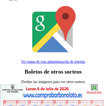
Ver mapa de esta administración de loterías
Boletos de otros sorteos
Deslize las imágenes para ver otros sorteos