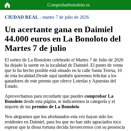
Comprobarbonoloto.es
CIUDAD REAL
- martes 7 de julio de 2026
Un acertante gana en Daimiel
44.000 euros en La Bonoloto del
Martes 7 de julio
El sorteo de La Bonoloto celebrado el Martes 7 de Julio de 2026
ha dejado la suerte en la localidad de Daimiel. El punto de venta
que lo ha hecho posible está situado en la calle Santa Teresa, 10
de esta localidad.Desde aquí también queremos felicitar a los
ganadores de este premio que ofrece Loterías y Apuestas del
Estado.
Aprovechamos para recordarte que puedes
comprobar La
Bonoloto
desde esta página, te indicaremos la categoría y el
importe de tus
premios de La Bonoloto
Nos alegramos que los afortunados esta vez hayan sido los
residentes en Daimiel, para los que no han sido agraciados toca
esperar que la diosa fortuna decida favorecernos con su presencia