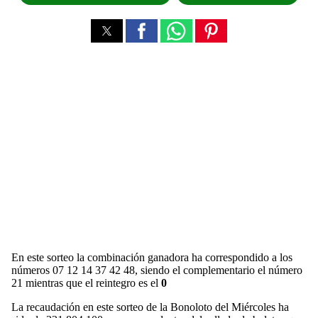
En este sorteo la combinación ganadora ha correspondido a los
números 07 12 14 37 42 48, siendo el complementario el número
21 mientras que el reintegro es el
0
La recaudación en este sorteo de la Bonoloto del Miércoles ha