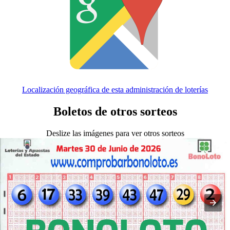
Localización geográfica de esta administración de loterías
Boletos de otros sorteos
Deslize las imágenes para ver otros sorteos