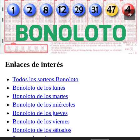
Enlaces de interés
Bonoloto del sábado 28 de febrero del 2026
Todos los sorteos Bonoloto
Bonoloto de los lunes
Bonoloto de los martes
Bonoloto de los miércoles
Bonoloto de los jueves
Bonoloto de los viernes
Bonoloto de los sábados
Sorteos Anteriores