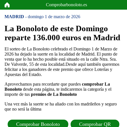
Comprobarbonoloto.es
MADRID
- domingo 1 de marzo de 2026
La Bonoloto de este Domingo
reparte 136.000 euros en Madrid
El sorteo de La Bonoloto celebrado el Domingo 1 de Marzo de
2026 ha dejado la suerte en la localidad de Madrid. El punto de
venta que lo ha hecho posible está situado en la calle Ntra. Sra.
De Valverde, 55 de esta localidad.Desde aquí también queremos
felicitar a los ganadores de este premio que ofrece Loterías y
Apuestas del Estado.
Aprovechamos para recordarte que puedes
comprobar La
Bonoloto
desde esta página, te indicaremos la categoría y el
importe de tus
premios de La Bonoloto
Una vez más la suerte se ha aliado con los madrileños y seguro
que no será la última
Comprobar Bonoloto
Comprobar QR