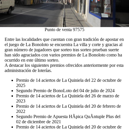
Punto de venta 97575
Entre las localidades que cuentan con gran tradición de apostar en
el juego de La Bonoloto se encuentra La villa y corte y gracias al
gran número de jugadores que sorteo tras sorteo prueban suerte
han sido agraciados con varios premios de La Bonoloto como ha
ocurrido en este último sorteo.
A destacar los siguientes premios ofrecidos anteriormente por esta
administración de loterías.
Premio de 14 aciertos de La Quiniela del 22 de octubre de
2025
Segundo Premio de BonoLoto del 04 de julio de 2024
Premio de 14 aciertos de La Quiniela del 26 de marzo de
2023
Premio de 14 aciertos de La Quiniela del 20 de febrero de
2022
Segundo Premio de Apuesta HÃ­pica QuÃ­ntuple Plus del
02 de diciembre de 2021
Premio de 14 aciertos de La Quiniela del 20 de octubre de