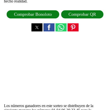
hecho realidad.
Comprobar Bonoloto
Comprobar QR
Los números ganadores en este sorteo se distribuyen de la