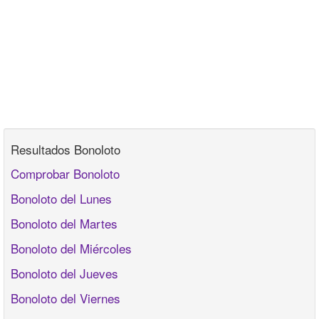
Resultados Bonoloto
Comprobar Bonoloto
Bonoloto del Lunes
Bonoloto del Martes
Bonoloto del Miércoles
Bonoloto del Jueves
Bonoloto del Viernes