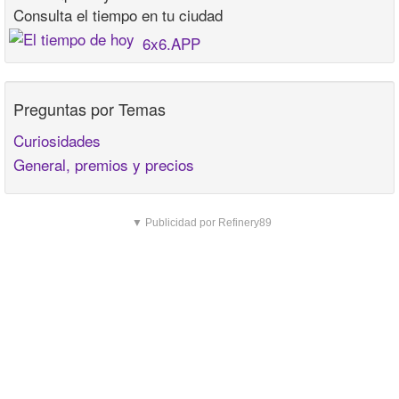
Consulta el tiempo en tu ciudad
6x6.APP
Preguntas por Temas
Curiosidades
General, premios y precios
▼ Publicidad por Refinery89