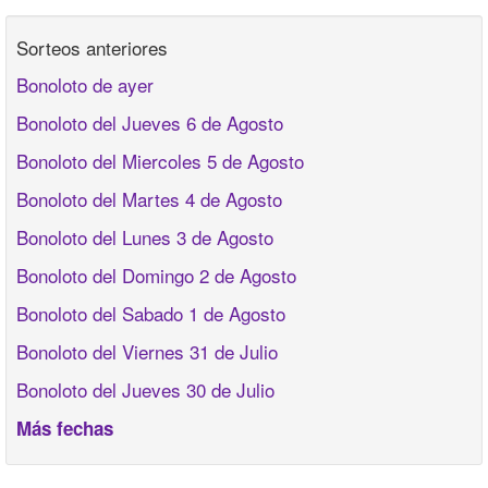
Sorteos anteriores
Bonoloto de ayer
Bonoloto del Jueves 6 de Agosto
Bonoloto del Miercoles 5 de Agosto
Bonoloto del Martes 4 de Agosto
Bonoloto del Lunes 3 de Agosto
Bonoloto del Domingo 2 de Agosto
Bonoloto del Sabado 1 de Agosto
Bonoloto del Viernes 31 de Julio
Bonoloto del Jueves 30 de Julio
Más fechas