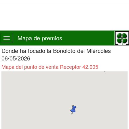
Mapa de premios
Toggle
navigation
Donde ha tocado la Bonoloto del Miércoles
06/05/2026
Mapa del punto de venta Receptor 42.005