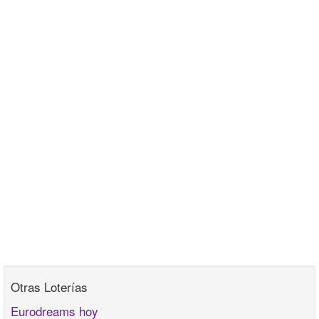
Otras Loterías
Eurodreams hoy