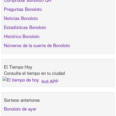
Preguntas Bonoloto
Noticias Bonoloto
Estadísticas Bonoloto
Histórico Bonoloto
Números de la suerte de Bonoloto
El Tiempo Hoy
Consulta el tiempo en tu ciudad
6x6.APP
Sorteos anteriores
Bonoloto de ayer