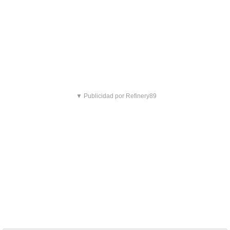
▼ Publicidad por Refinery89